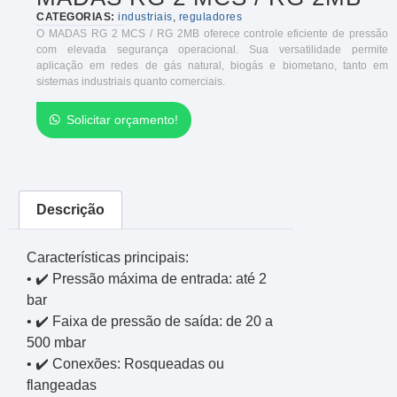
CATEGORIAS:
industriais
,
reguladores
O MADAS RG 2 MCS / RG 2MB oferece controle eficiente de pressão
com elevada segurança operacional. Sua versatilidade permite
aplicação em redes de gás natural, biogás e biometano, tanto em
sistemas industriais quanto comerciais.
Solicitar orçamento!
Descrição
Características principais:
• ✔️ Pressão máxima de entrada: até 2
bar
• ✔️ Faixa de pressão de saída: de 20 a
500 mbar
• ✔️ Conexões: Rosqueadas ou
flangeadas